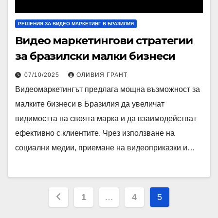
РЕШЕНИЯ ЗА ВИДЕО МАРКЕТИНГ В БРАЗИЛИЯ
Видео маркетингови стратегии
за бразилски малки бизнеси
07/10/2025
ОЛИВИЯ ГРАНТ
Видеомаркетингът предлага мощна възможност за
малките бизнеси в Бразилия да увеличат
видимостта на своята марка и да взаимодействат
ефективно с клиентите. Чрез използване на
социални медии, приемане на видеоприказки и…
Posts
1
…
4
5
pagination