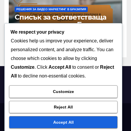
РЕШЕНИЯ ЗА ВИДЕО МАРКЕТИНГ В БРАЗИЛИЯ
Списък за съответстваща
видео реклама в Бразилия
We respect your privacy
18/11/2025
ОЛИВИЯ ГРАНТ
Cookies help us improve your experience, deliver
personalized content, and analyze traffic. You can
choose which cookies to allow by clicking
Customize
. Click
Accept All
to consent or
Reject
All
to decline non-essential cookies.
punga.tv
Customize
Reject All
Общи условия
Политика за защита на данните
Accept All
Бисквитки и проследяване
Свържете се с нас
За нас