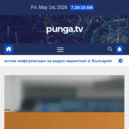
Skip
Fri. May 1st, 2026
7:29:11 AM
to
content
punga.tv
уенсъри за видео маркетинг в България
Списък за съот