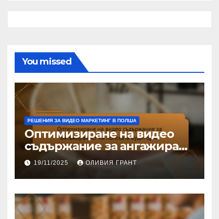
You missed
РЕШЕНИЯ ЗА ВИДЕО МАРКЕТИНГ В ПОЛША
Оптимизиране на видео
съдържание за ангажиране
на полската аудитория
19/11/2025
ОЛИВИЯ ГРАНТ