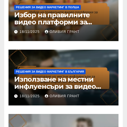
РЕШЕНИЯ ЗА ВИДЕО МАРКЕТИНГ В ПОЛША
Избор на правилните
видео платформи за
достигане на полския
18/11/2025
ОЛИВИЯ ГРАНТ
пазар
РЕШЕНИЯ ЗА ВИДЕО МАРКЕТИНГ В БЪЛГАРИЯ
Използване на местни
инфлуенсъри за видео
маркетинг в България
18/11/2025
ОЛИВИЯ ГРАНТ