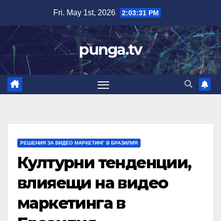
Skip
Fri. May 1st, 2026
2:03:32 PM
to
content
punga.tv
РЕШЕНИЯ ЗА ВИДЕО МАРКЕТИНГ В БРАЗИЛИЯ
Културни тенденции,
влияещи на видео
маркетинга в