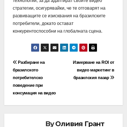
технологии, за да адаптират своите видео
стратегии, осигурявайки, че те отговарят на
развиващите се изисквания на бразилските
потребители, докато остават
конкурентоспособни на глобалната сцена.
Post
Разбиране на
Измерване на ROI от
бразилското
видео маркетинг в
navigation
потребителско
бразилския пазар
поведение при
консумация на видео
By
Оливия Грант