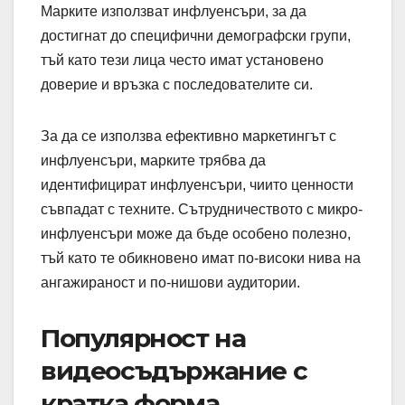
Марките използват инфлуенсъри, за да
достигнат до специфични демографски групи,
тъй като тези лица често имат установено
доверие и връзка с последователите си.
За да се използва ефективно маркетингът с
инфлуенсъри, марките трябва да
идентифицират инфлуенсъри, чиито ценности
съвпадат с техните. Сътрудничеството с микро-
инфлуенсъри може да бъде особено полезно,
тъй като те обикновено имат по-високи нива на
ангажираност и по-нишови аудитории.
Популярност на
видеосъдържание с
кратка форма