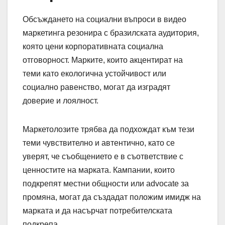
Обсъждането на социални въпроси в видео
маркетинга резонира с бразилската аудитория,
която цени корпоративната социална
отговорност. Марките, които акцентират на
теми като екологична устойчивост или
социално равенство, могат да изградят
доверие и лоялност.
Маркетолозите трябва да подхождат към тези
теми чувствително и автентично, като се
уверят, че съобщението е в съответствие с
ценностите на марката. Кампании, които
подкрепят местни общности или advocate за
промяна, могат да създадат положим имидж на
марката и да насърчат потребителската
подкрепа.