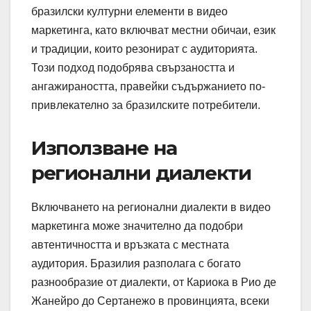
бразилски културни елементи в видео
маркетинга, като включват местни обичаи, език
и традиции, които резонират с аудиторията.
Този подход подобрява свързаността и
ангажираността, правейки съдържанието по-
привлекателно за бразилските потребители.
Използване на
регионални диалекти
Включването на регионални диалекти в видео
маркетинга може значително да подобри
автентичността и връзката с местната
аудитория. Бразилия разполага с богато
разнообразие от диалекти, от Кариока в Рио де
Жанейро до Сертанежо в провинцията, всеки