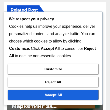
Related Post
We respect your privacy
Cookies help us improve your experience, deliver
personalized content, and analyze traffic. You can
РЕШЕНИЯ ЗА ВИДЕО МАРКЕТИНГ В БРАЗИЛИЯ
choose which cookies to allow by clicking
Списък за съответстваща
Customize
. Click
Accept All
to consent or
Reject
видео реклама в Бразилия
All
to decline non-essential cookies.
NOV 18, 2025
ОЛИВИЯ ГРАНТ
Customize
Reject All
РЕШЕНИЯ ЗА ВИДЕО МАРКЕТИНГ В БРАЗИЛИЯ
Accept All
Адаптиране на видео
маркетинг за