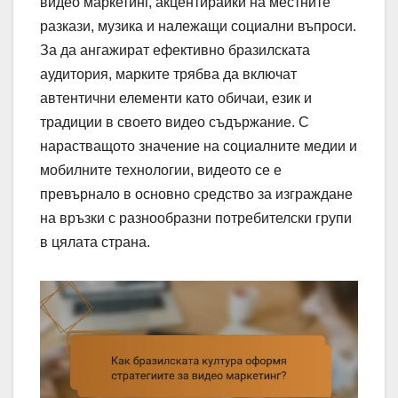
видео маркетинг, акцентирайки на местните
разкази, музика и належащи социални въпроси.
За да ангажират ефективно бразилската
аудитория, марките трябва да включат
автентични елементи като обичаи, език и
традиции в своето видео съдържание. С
нарастващото значение на социалните медии и
мобилните технологии, видеото се е
превърнало в основно средство за изграждане
на връзки с разнообразни потребителски групи
в цялата страна.