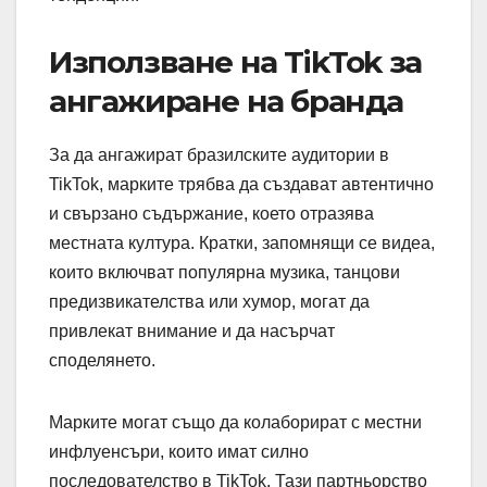
Използване на TikTok за
ангажиране на бранда
За да ангажират бразилските аудитории в
TikTok, марките трябва да създават автентично
и свързано съдържание, което отразява
местната култура. Кратки, запомнящи се видеа,
които включват популярна музика, танцови
предизвикателства или хумор, могат да
привлекат внимание и да насърчат
споделянето.
Марките могат също да колаборират с местни
инфлуенсъри, които имат силно
последователство в TikTok. Тази партньорство