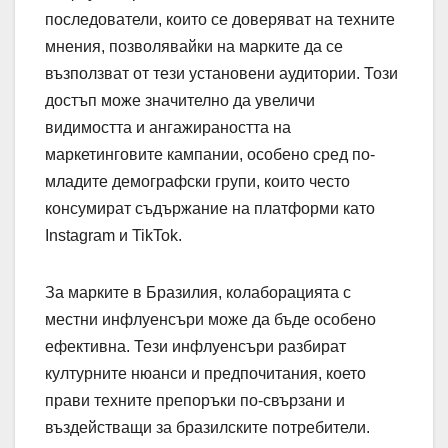
последователи, които се доверяват на техните
мнения, позволявайки на марките да се
възползват от тези установени аудитории. Този
достъп може значително да увеличи
видимостта и ангажираността на
маркетинговите кампании, особено сред по-
младите демографски групи, които често
консумират съдържание на платформи като
Instagram и TikTok.
За марките в Бразилия, колаборацията с
местни инфлуенсъри може да бъде особено
ефективна. Тези инфлуенсъри разбират
културните нюанси и предпочитания, което
прави техните препоръки по-свързани и
въздействащи за бразилските потребители.