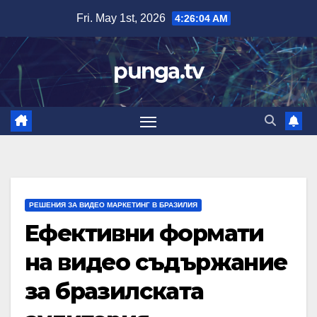
Skip
Fri. May 1st, 2026
4:26:05 AM
to
content
punga.tv
РЕШЕНИЯ ЗА ВИДЕО МАРКЕТИНГ В БРАЗИЛИЯ
Ефективни формати
на видео съдържание
за бразилската