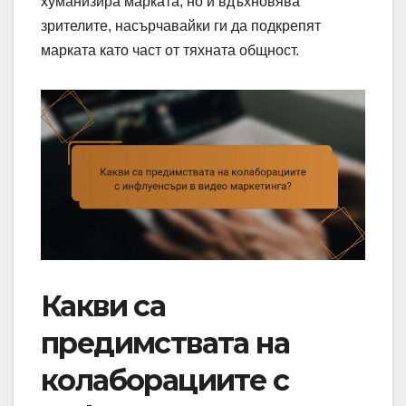
хуманизира марката, но и вдъхновява
зрителите, насърчавайки ги да подкрепят
марката като част от тяхната общност.
Какви са
предимствата на
колаборациите с