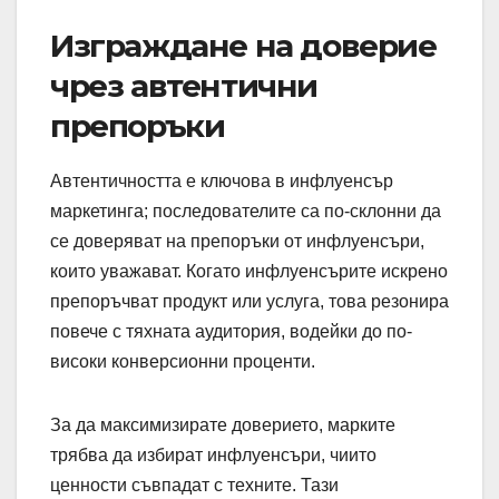
Изграждане на доверие
чрез автентични
препоръки
Автентичността е ключова в инфлуенсър
маркетинга; последователите са по-склонни да
се доверяват на препоръки от инфлуенсъри,
които уважават. Когато инфлуенсърите искрено
препоръчват продукт или услуга, това резонира
повече с тяхната аудитория, водейки до по-
високи конверсионни проценти.
За да максимизирате доверието, марките
трябва да избират инфлуенсъри, чиито
ценности съвпадат с техните. Тази