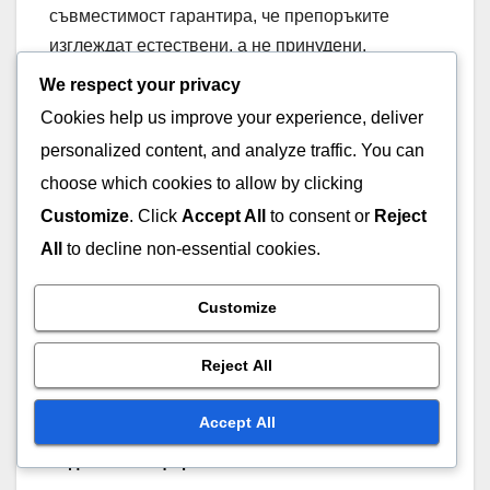
съвместимост гарантира, че препоръките
изглеждат естествени, а не принудени,
увеличавайки общата ефективност на видео
We respect your privacy
съдържанието. Например, козметична марка,
Cookies help us improve your experience, deliver
колаборираща с инфлуенсър в сферата на
personalized content, and analyze traffic. You can
грижа за кожата, може да създаде уроци, които
choose which cookies to allow by clicking
изглеждат автентични и ангажиращи,
Customize
. Click
Accept All
to consent or
Reject
увеличавайки както интереса, така и
All
to decline non-essential cookies.
продажбите.
Customize
Reject All
Post
Оптимизиране на
Най-добри практики за
видео реклами за
видео SEO в Бразилия
navigation
Accept All
бразилски социални
медийни платформи