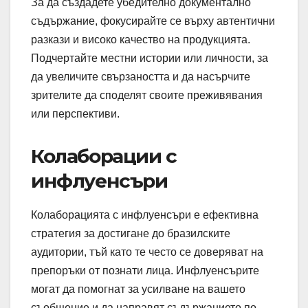
За да създадете убедително документално
съдържание, фокусирайте се върху автентични
разкази и високо качество на продукцията.
Подчертайте местни истории или личности, за
да увеличите свързаността и да насърчите
зрителите да споделят своите преживявания
или перспективи.
Колаборации с
инфлуенсъри
Колаборацията с инфлуенсъри е ефективна
стратегия за достигане до бразилските
аудитории, тъй като те често се доверяват на
препоръки от познати лица. Инфлуенсърите
могат да помогнат за усилване на вашето
съобщение и да направят съдържанието по-