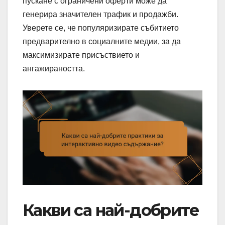
пускане с ограничени оферти може да
генерира значителен трафик и продажби.
Уверете се, че популяризирате събитието
предварително в социалните медии, за да
максимизирате присъствието и
ангажираността.
Какви са най-добрите