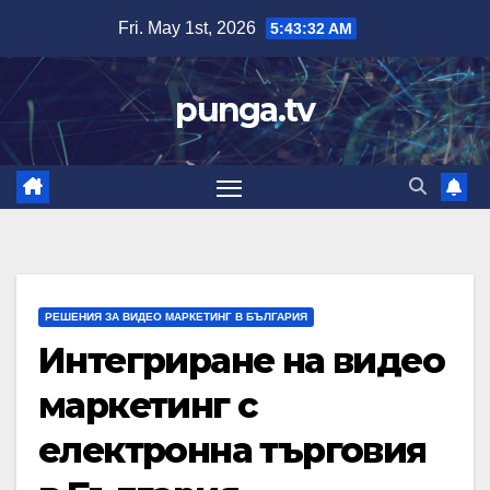
Skip
Fri. May 1st, 2026
5:43:33 AM
to
content
punga.tv
РЕШЕНИЯ ЗА ВИДЕО МАРКЕТИНГ В БЪЛГАРИЯ
Интегриране на видео
маркетинг с
електронна търговия