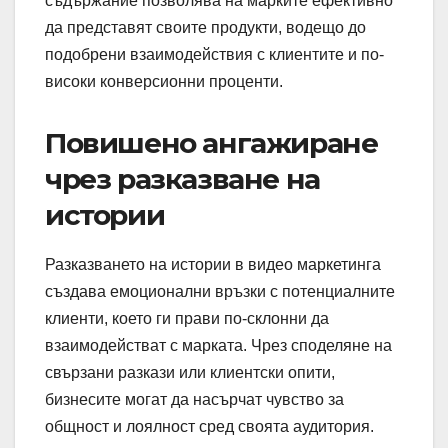
съдържание позволява на марките ефективно
да представят своите продукти, водещо до
подобрени взаимодействия с клиентите и по-
високи конверсионни проценти.
Повишено ангажиране
чрез разказване на
истории
Разказването на истории в видео маркетинга
създава емоционални връзки с потенциалните
клиенти, което ги прави по-склонни да
взаимодействат с марката. Чрез споделяне на
свързани разкази или клиентски опити,
бизнесите могат да насърчат чувство за
общност и лоялност сред своята аудитория.