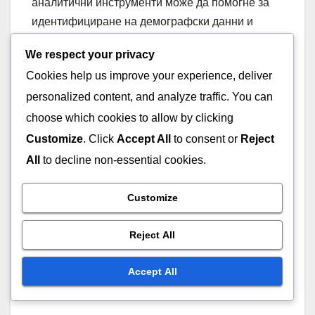
аналитични инструменти може да помогне за
идентифициране на демографски данни и
интереси, позволявайки по-персонализирани
We respect your privacy
видео кампании.
Cookies help us improve your experience, deliver
personalized content, and analyze traffic. You can
Освен това, тестването на различни формати
choose which cookies to allow by clicking
на видеа и съобщения може да предостави
информация за това какво резонира най-добре
Customize
. Click
Accept All
to consent or
Reject
с потенциалните клиенти. Например, кратките
All
to decline non-essential cookies.
демонстрации на продукти или клиентски
отзиви могат да бъдат по-ефективни от по-
Customize
дългите промоционални видеа. Редовното
преглеждане на метриките за представяне ще
Reject All
помогне за усъвършенстване на стратегиите за
таргетиране и подобряване на общата
Accept All
ефективност на кампанията.