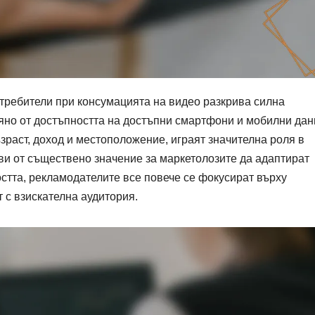
требители при консумацията на видео разкрива силна
яно от достъпността на достъпни смартфони и мобилни дан
раст, доход и местоположение, играят значителна роля в
ви от съществено значение за маркетолозите да адаптират
остта, рекламодателите все повече се фокусират върху
 с взискателна аудитория.