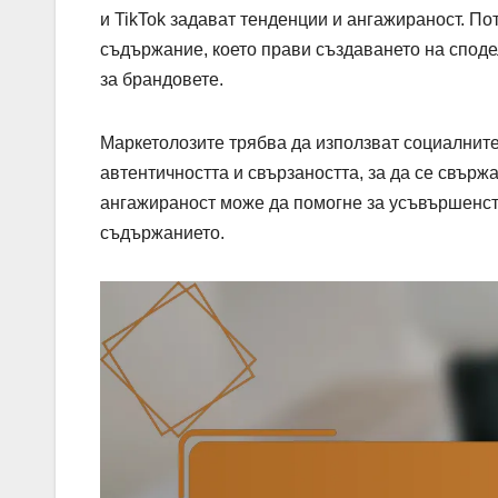
и TikTok задават тенденции и ангажираност. По
съдържание, което прави създаването на спод
за брандовете.
Маркетолозите трябва да използват социалните
автентичността и свързаността, за да се свърж
ангажираност може да помогне за усъвършенст
съдържанието.