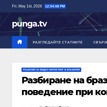
Skip
Fri. May 1st, 2026
12:54:09 PM
to
content
punga.tv
РАЗГЛЕДАЙТЕ СТАТИИТЕ
СВЪРЖ
РЕШЕНИЯ ЗА ВИДЕО МАРКЕТИНГ В БРАЗИЛИЯ
Разбиране на бра
поведение при ко