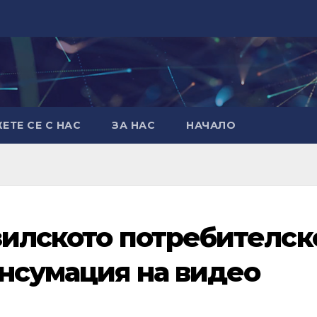
ЕТЕ СЕ С НАС
ЗА НАС
НАЧАЛО
зилското потребителск
нсумация на видео