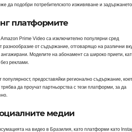
оже да подобри потребителското изживяване и задържането
инг платформите
и Amazon Prime Video са изключително популярни сред
ат разнообразие от съдържание, отговарящо на различни вк
 ангажирани. Моделите на абонамент са широко приети, кат
 без реклами.
т популярност, предоставяйки регионално съдържание, кое
трябва да проучат партньорства с тези платформи, за да
вно.
социалните медии
сумацията на видео в Бразилия, като платформи като Inst