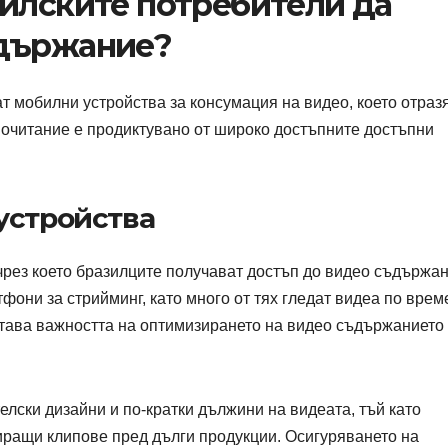
илските потребители да
ъдържание?
 мобилни устройства за консумация на видео, което отраз
почитание е продиктувано от широко достъпните достъпни
устройства
чрез което бразилците получават достъп до видео съдържан
фони за стрийминг, като много от тях гледат видеа по врем
ртава важността на оптимизирането на видео съдържанието 
лски дизайни и по-кратки дължини на видеата, тъй като
иращи клипове пред дълги продукции. Осигуряването на