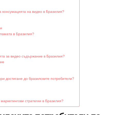
а консумацията на видео в Бразилия?
ни
кламата в Бразилия?
ията за видео съдържание в Бразилия?
ние
при достигане до бразилските потребители?
 маркетингови стратегии в Бразилия?