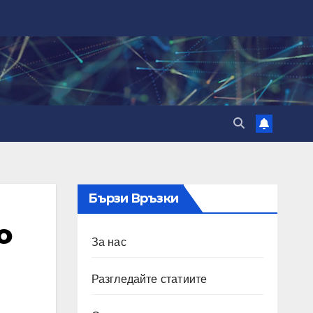
Бързи Връзки
о
За нас
Разгледайте статиите