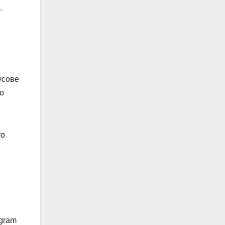
.
усове
о
то
agram