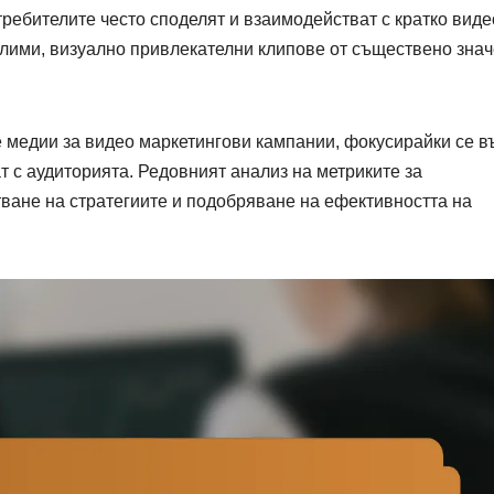
требителите често споделят и взаимодействат с кратко виде
елими, визуално привлекателни клипове от съществено зна
 медии за видео маркетингови кампании, фокусирайки се в
ат с аудиторията. Редовният анализ на метриките за
ване на стратегиите и подобряване на ефективността на