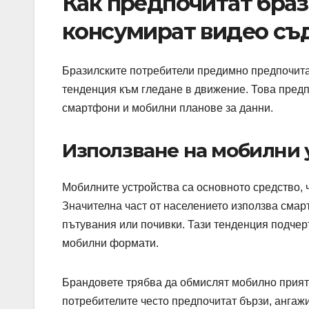
Как предпочитат браз
консумират видео с
Бразилските потребители предимно предпочитат
тенденция към гледане в движение. Това пред
смартфони и мобилни планове за данни.
Използване на мобилни 
Мобилните устройства са основното средство, 
Значителна част от населението използва смарт
пътувания или почивки. Тази тенденция подче
мобилни формати.
Брандовете трябва да обмислят мобилно прияте
потребителите често предпочитат бързи, ангаж