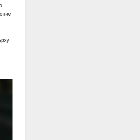
о
чение
ърху