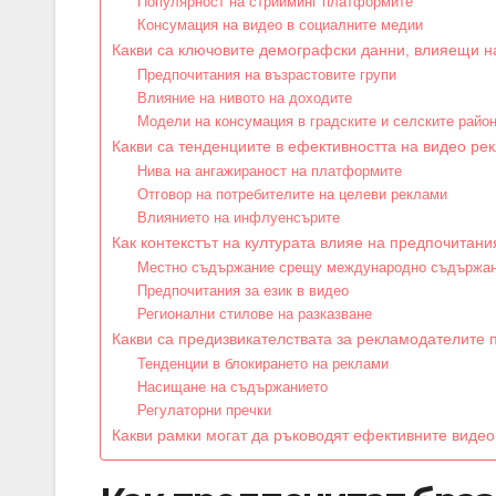
Популярност на стрийминг платформите
Консумация на видео в социалните медии
Какви са ключовите демографски данни, влияещи н
Предпочитания на възрастовите групи
Влияние на нивото на доходите
Модели на консумация в градските и селските райо
Какви са тенденциите в ефективността на видео ре
Нива на ангажираност на платформите
Отговор на потребителите на целеви реклами
Влиянието на инфлуенсърите
Как контекстът на културата влияе на предпочитан
Местно съдържание срещу международно съдържа
Предпочитания за език в видео
Регионални стилове на разказване
Какви са предизвикателствата за рекламодателите 
Тенденции в блокирането на реклами
Насищане на съдържанието
Регулаторни пречки
Какви рамки могат да ръководят ефективните видео